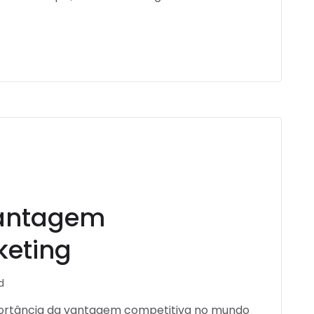
Vantagem
keting
d
mportância da vantagem competitiva no mundo